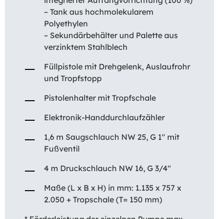
– Tank aus hochmolekularem
Polyethylen
– Sekundärbehälter und Palette aus
verzinktem Stahlblech
Füllpistole mit Drehgelenk, Auslaufrohr
und Tropfstopp
Pistolenhalter mit Tropfschale
Elektronik-Handdurchlaufzähler
1,6 m Saugschlauch NW 25, G 1″ mit
Fußventil
4 m Druckschlauch NW 16, G 3/4″
Maße (L x B x H) in mm: 1.135 x 757 x
2.050 + Tropschale (T= 150 mm)
* Förderleistung der einzelnen Pumpe max.