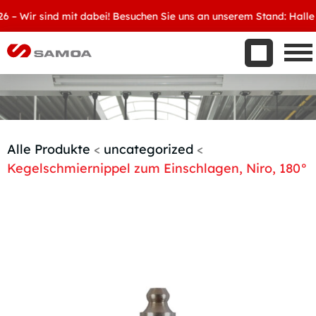
Was wir bieten
Wir sind mit dabei! Besuchen Sie uns an unserem Stand: Halle 8, 
Aktuelles
Unternehmen
Kontakt
Handelspartner werden
Alle Produkte
<
uncategorized
<
Kegelschmiernippel zum Einschlagen, Niro, 180°