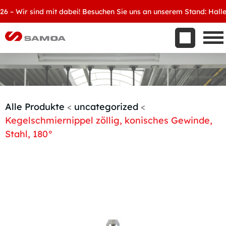
Was wir bieten
 Wir sind mit dabei! Besuchen Sie uns an unserem Stand: Halle 8, 
Aktuelles
Unternehmen
Kontakt
Handelspartner werden
Alle Produkte
<
uncategorized
<
Kegelschmiernippel zöllig, konisches Gewinde,
Stahl, 180°