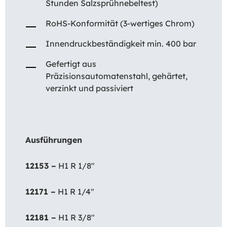
Stunden Salzsprühnebeltest)
RoHS-Konformität (3-wertiges Chrom)
Innendruckbeständigkeit min. 400 bar
Gefertigt aus
Präzisionsautomatenstahl, gehärtet,
verzinkt und passiviert
Ausführungen
12153 –
H1 R 1/8″
12171 –
H1 R 1/4″
12181 –
H1 R 3/8″