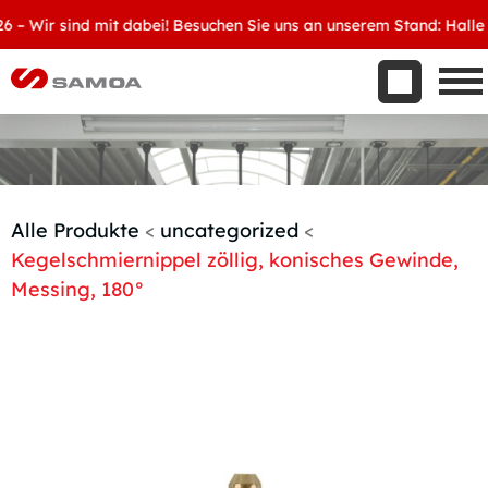
Was wir bieten
Wir sind mit dabei! Besuchen Sie uns an unserem Stand: Halle 8, 
Aktuelles
Unternehmen
Kontakt
Handelspartner werden
Alle Produkte
<
uncategorized
<
Kegelschmiernippel zöllig, konisches Gewinde,
Messing, 180°