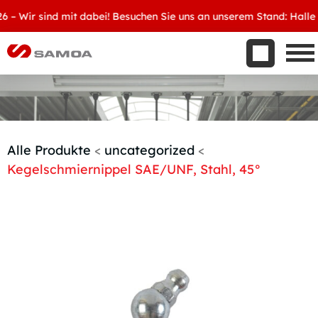
Was wir bieten
Wir sind mit dabei! Besuchen Sie uns an unserem Stand: Halle 8, 
Aktuelles
Unternehmen
Kontakt
Handelspartner werden
Alle Produkte
<
uncategorized
<
Kegelschmiernippel SAE/UNF, Stahl, 45°