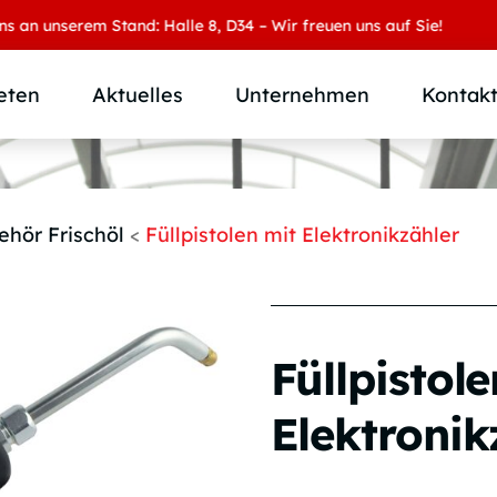
 unserem Stand: Halle 8, D34 – Wir freuen uns auf Sie!
eten
Aktuelles
Unternehmen
Kontak
Produktübersicht
Wer wir sind
Produktkategorie
SAMOA Gruppe
ehör Frischöl
<
Füllpistolen mit Elektronikzähler
Anwendungen
Karriere
Branchen und Märkte
Downloads
Individuallösungen
Füllpistole
Elektronik