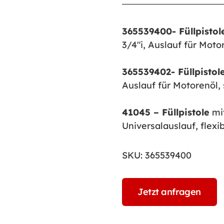
365539400- Füllpisto
3/4″i, Auslauf für Moto
365539402- Füllpistol
Auslauf für Motorenöl, 
41045 – Füllpistole
mit
Universalauslauf, flexi
SKU:
365539400
Jetzt anfragen