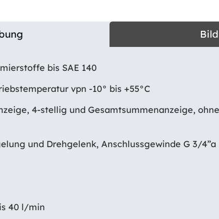
ibung
Bil
hmierstoffe bis SAE 140
triebstemperatur vpn -10° bis +55°C
nzeige, 4-stellig und Gesamtsummenanzeige, ohn
egelung und Drehgelenk, Anschlussgewinde G 3/4”a
is 40 l/min