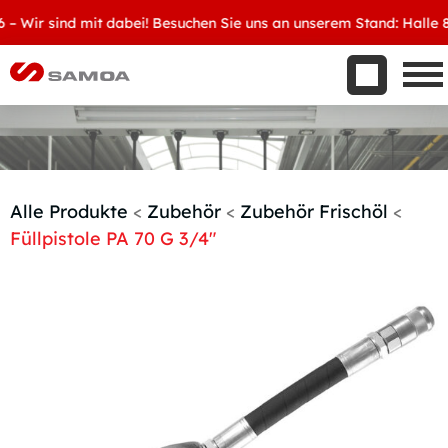
Was wir bieten
ir sind mit dabei! Besuchen Sie uns an unserem Stand: Halle 8, D
Aktuelles
Unternehmen
Kontakt
Handelspartner werden
Alle Produkte
<
Zubehör
<
Zubehör Frischöl
<
Füllpistole PA 70 G 3/4″