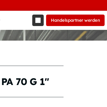
Handelspartner werden
t
e PA 70 G 1″