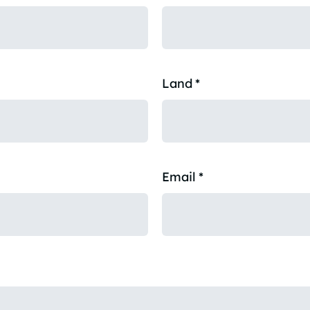
Land
*
Email
*