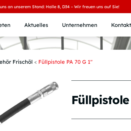
an unserem Stand: Halle 8, D34 – Wir freuen uns auf Sie!
eten
Aktuelles
Unternehmen
Kontak
Produktübersicht
Wer wir sind
Produktkategorie
SAMOA Gruppe
ehör Frischöl
<
Füllpistole PA 70 G 1″
Anwendungen
Karriere
Branchen und Märkte
Downloads
Individuallösungen
Füllpistol