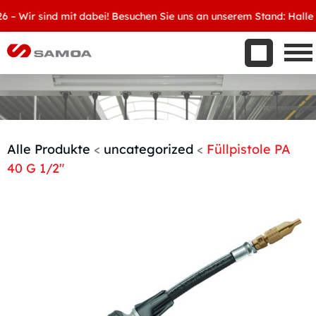
Was wir bieten
Wir sind mit dabei! Besuchen Sie uns an unserem Stand: Halle 8, 
Aktuelles
Unternehmen
Kontakt
Handelspartner werden
Alle Produkte
<
uncategorized
<
Füllpistole PA
40 G 1/2″