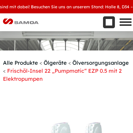
Was wir bieten
d mit dabei! Besuchen Sie uns an unserem Stand: Halle 8, D34 – Wi
Aktuelles
Unternehmen
Kontakt
Handelspartner werden
Alle Produkte
<
Ölgeräte
<
Ölversorgungsanlage
<
Frischöl-Insel 22 „Pumpmatic“ EZP 0.5 mit 2
Elektropumpen