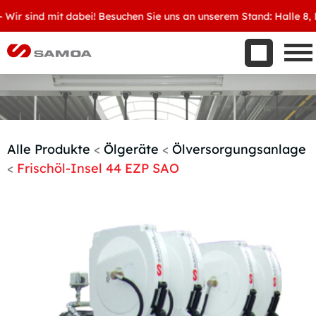
Was wir bieten
r sind mit dabei! Besuchen Sie uns an unserem Stand: Halle 8, D3
Aktuelles
Unternehmen
Kontakt
Handelspartner werden
Alle Produkte
<
Ölgeräte
<
Ölversorgungsanlage
<
Frischöl-Insel 44 EZP SAO