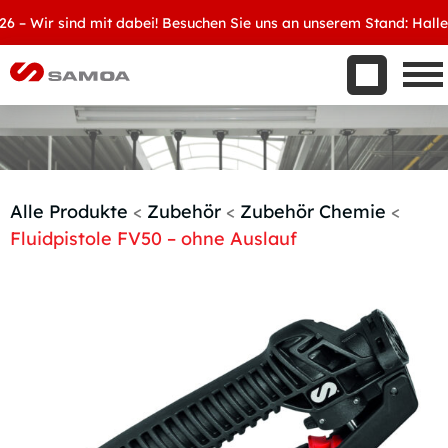
Was wir bieten
 Wir sind mit dabei! Besuchen Sie uns an unserem Stand: Halle 8, 
Aktuelles
Unternehmen
Kontakt
Handelspartner werden
Alle Produkte
<
Zubehör
<
Zubehör Chemie
<
Fluidpistole FV50 – ohne Auslauf