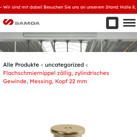
Was wir bieten
ir sind mit dabei! Besuchen Sie uns an unserem Stand: Halle 8, D3
Aktuelles
Unternehmen
Kontakt
Handelspartner werden
Alle Produkte
<
uncategorized
<
Flachschmiernippel zöllig, zylindrisches
Gewinde, Messing, Kopf 22 mm