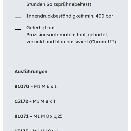
Stunden Salzsprühnebeltest)
Innendruckbeständigkeit min. 400 bar
Gefertigt aus
Präzisionsautomatenstahl, gehärtet,
verzinkt und blau passiviert (Chrom III)
Ausführungen
81070
– M1 M 6 x 1
15172
– M1 M 8 x 1
81071
– M1 M 8 x 1,25