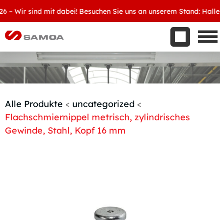
Was wir bieten
 Wir sind mit dabei! Besuchen Sie uns an unserem Stand: Halle 8, 
Aktuelles
Unternehmen
Kontakt
Handelspartner werden
Alle Produkte
<
uncategorized
<
Flachschmiernippel metrisch, zylindrisches
Gewinde, Stahl, Kopf 16 mm