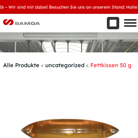
Was wir bieten
Wir sind mit dabei! Besuchen Sie uns an unserem Stand: Halle 8, 
Aktuelles
Unternehmen
Kontakt
Handelspartner werden
Alle Produkte
<
uncategorized
<
Fettkissen 50 g