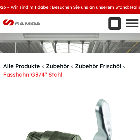
Was wir bieten
 Wir sind mit dabei! Besuchen Sie uns an unserem Stand: Halle 8,
Aktuelles
Unternehmen
Kontakt
Handelspartner werden
Alle Produkte
<
Zubehör
<
Zubehör Frischöl
<
Fasshahn G3/4″ Stahl