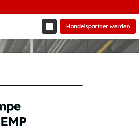
Handelspartner werden
t
mpe
 EMP