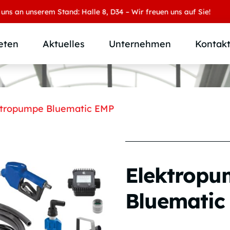
unserem Stand: Halle 8, D34 – Wir freuen uns auf Sie!
eten
Aktuelles
Unternehmen
Kontak
Produktübersicht
Wer wir sind
Produktkategorie
SAMOA Gruppe
ktropumpe Bluematic EMP
Anwendungen
Karriere
Branchen und Märkte
Downloads
Individuallösungen
Elektropu
Bluematic