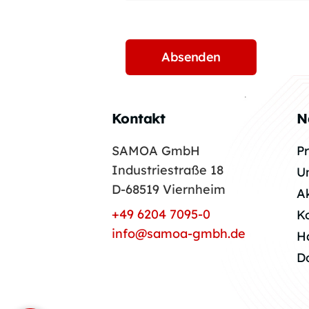
Kontakt
N
SAMOA GmbH
P
Industriestraße 18
U
D-68519 Viernheim
A
+49 6204 7095-0
K
info@samoa-gmbh.de
H
D