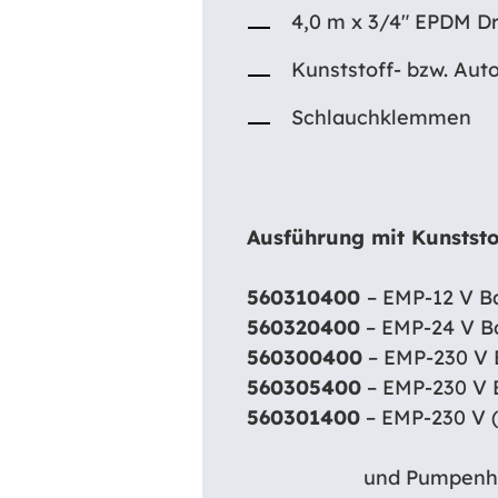
4,0 m x 3/4″ EPDM D
Kunststoff- bzw. Aut
Schlauchklemmen
Ausführung mit Kunststo
560310400
– EMP-12 V B
560320400
– EMP-24 V Ba
560300400
– EMP-230 V B
560305400
– EMP-230 V 
560301400
– EMP-230 V (
und Pumpenhalter für