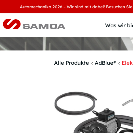
Automechanika 2026 – Wir sind mit dabei! Besuchen Sie uns an 
Was wir bi
Alle Produkte
<
AdBlue®
<
Ele