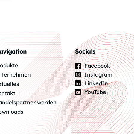
avigation
Socials
rodukte
Facebook
Instagram
nternehmen
LinkedIn
ktuelles
YouTube
ontakt
andelspartner werden
ownloads