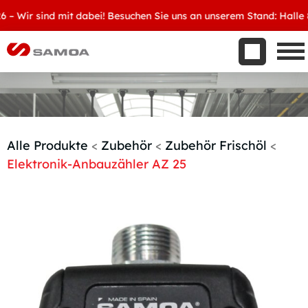
Was wir bieten
Wir sind mit dabei! Besuchen Sie uns an unserem Stand: Halle 8, D
Aktuelles
Unternehmen
Kontakt
Handelspartner werden
Alle Produkte
<
Zubehör
<
Zubehör Frischöl
<
Elektronik-Anbauzähler AZ 25