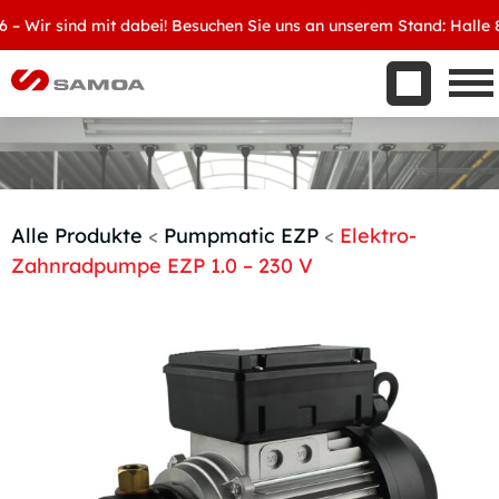
Was wir bieten
ir sind mit dabei! Besuchen Sie uns an unserem Stand: Halle 8, D
Aktuelles
Unternehmen
Kontakt
Handelspartner werden
Alle Produkte
<
Pumpmatic EZP
<
Elektro-
Zahnradpumpe EZP 1.0 – 230 V