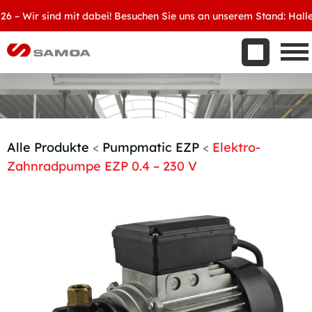
Was wir bieten
 Wir sind mit dabei! Besuchen Sie uns an unserem Stand: Halle 8, 
Aktuelles
Unternehmen
Kontakt
Handelspartner werden
Alle Produkte
<
Pumpmatic EZP
<
Elektro-
Zahnradpumpe EZP 0.4 – 230 V