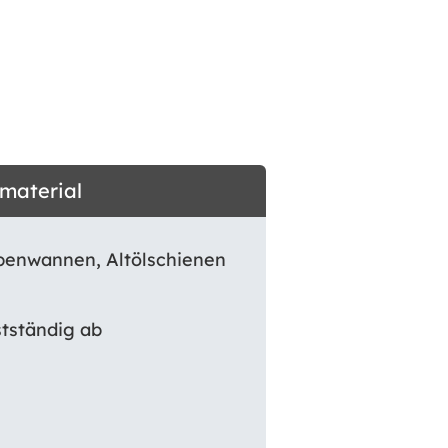
dmaterial
rubenwannen, Altölschienen
tständig ab