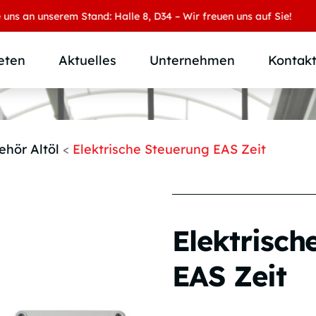
 unserem Stand: Halle 8, D34 – Wir freuen uns auf Sie!
eten
Aktuelles
Unternehmen
Kontak
Produktübersicht
Wer wir sind
Produktkategorie
SAMOA Gruppe
ehör Altöl
<
Elektrische Steuerung EAS Zeit
Anwendungen
Karriere
Branchen und Märkte
Downloads
Individuallösungen
Elektrisch
EAS Zeit