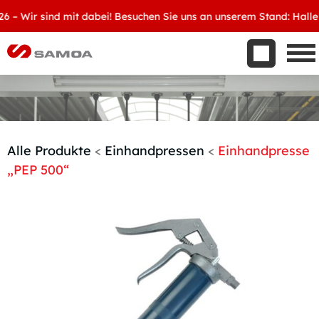
Was wir bieten
Wir sind mit dabei! Besuchen Sie uns an unserem Stand: Halle 8, 
Aktuelles
Unternehmen
Kontakt
Handelspartner werden
Alle Produkte
<
Einhandpressen
<
Einhandpresse
„PEP 500“