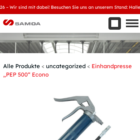
Was wir bieten
 Wir sind mit dabei! Besuchen Sie uns an unserem Stand: Halle 8, 
Aktuelles
Unternehmen
Kontakt
Handelspartner werden
Alle Produkte
<
uncategorized
<
Einhandpresse
„PEP 500“ Econo