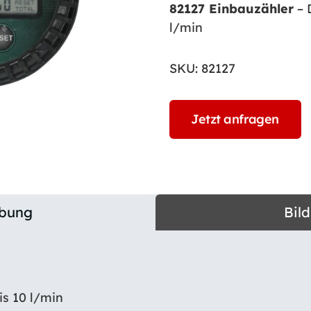
82127 Einbauzähler
– 
l/min
SKU:
82127
Jetzt anfragen
ibung
Bil
s 10 l/min