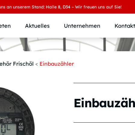
unserem Stand: Halle 8, D34 – Wir freuen uns auf Sie!
eten
Aktuelles
Unternehmen
Kontak
Produktübersicht
Wer wir sind
Produktkategorie
SAMOA Gruppe
ehör Frischöl
<
Einbauzähler
Anwendungen
Karriere
Branchen und Märkte
Downloads
Individuallösungen
Einbauzäh