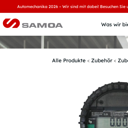
Automechanika 2026 – Wir sind mit dabei! Besuchen Sie uns an 
Was wir bi
Alle Produkte
<
Zubehör
<
Zub