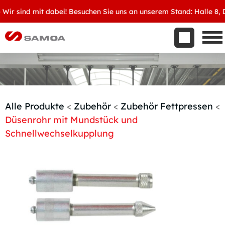
Was wir bieten
r sind mit dabei! Besuchen Sie uns an unserem Stand: Halle 8, D34
Aktuelles
Unternehmen
Kontakt
Handelspartner werden
Alle Produkte
<
Zubehör
<
Zubehör Fettpressen
<
Düsenrohr mit Mundstück und
Schnellwechselkupplung