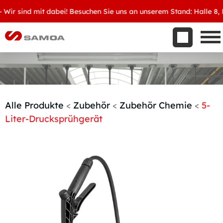
Was wir bieten
r sind mit dabei! Besuchen Sie uns an unserem Stand: Halle 8, D3
Aktuelles
Unternehmen
Kontakt
Handelspartner werden
Alle Produkte
<
Zubehör
<
Zubehör Chemie
<
5-
Liter-Drucksprühgerät