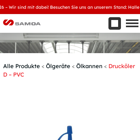
Was wir bieten
Wir sind mit dabei! Besuchen Sie uns an unserem Stand: Halle 8, 
Aktuelles
Unternehmen
Kontakt
Handelspartner werden
Alle Produkte
<
Ölgeräte
<
Ölkannen
<
Drucköler
D – PVC