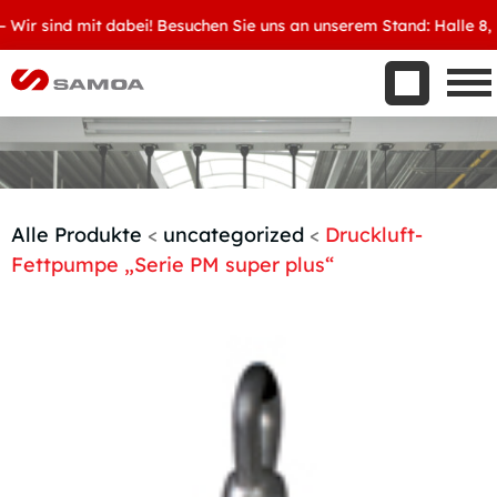
Was wir bieten
r sind mit dabei! Besuchen Sie uns an unserem Stand: Halle 8, D3
Aktuelles
Unternehmen
Kontakt
Handelspartner werden
Alle Produkte
<
uncategorized
<
Druckluft-
Fettpumpe „Serie PM super plus“