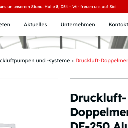
unserem Stand: Halle 8, D34 – Wir freuen uns auf Sie!
eten
Aktuelles
Unternehmen
Kontak
Produktübersicht
Wer wir sind
Produktkategorie
SAMOA Gruppe
ckluftpumpen und -systeme
<
Druckluft-Doppelme
Anwendungen
Karriere
Branchen und Märkte
Downloads
Individuallösungen
Druckluft-
Doppelme
DF-250 Alu