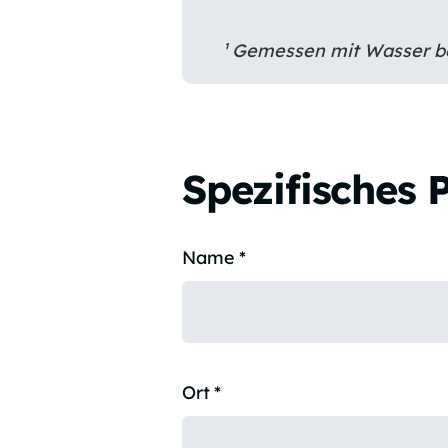
¹ Gemessen mit Wasser be
Spezifisches 
Name
*
Ort
*