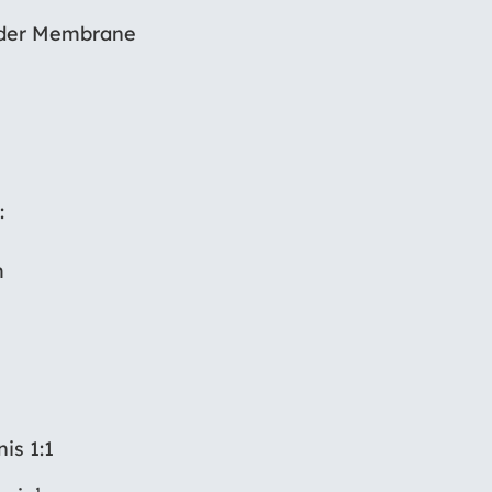
 der Membrane
:
m
is 1:1