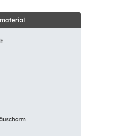
dmaterial
lt
eräuscharm