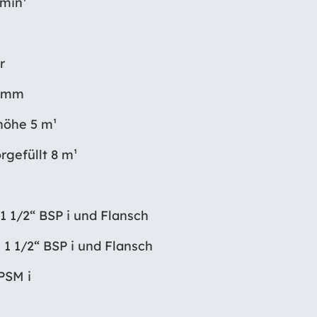
/min¹
r
6 mm
höhe 5 m¹
gefüllt 8 m¹
1 1/2“ BSP i und Flansch
 1 1/2“ BSP i und Flansch
PSM i