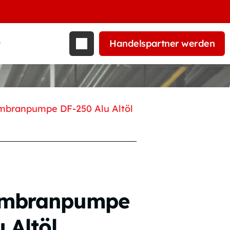
Handelspartner werden
t
mbranpumpe DF-250 Alu Altöl
mbranpumpe
 Altöl