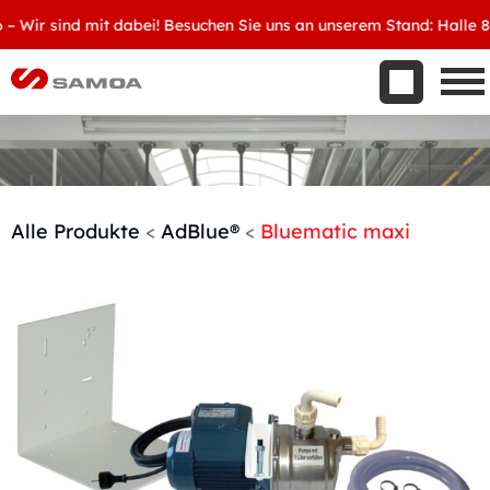
Was wir bieten
ir sind mit dabei! Besuchen Sie uns an unserem Stand: Halle 8, D3
Aktuelles
Unternehmen
Kontakt
Handelspartner werden
Alle Produkte
<
AdBlue®
<
Bluematic maxi