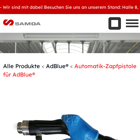
Was wir bieten
r sind mit dabei! Besuchen Sie uns an unserem Stand: Halle 8, D34
Aktuelles
Unternehmen
Kontakt
Handelspartner werden
Alle Produkte
<
AdBlue®
<
Automatik-Zapfpistole
für AdBlue®