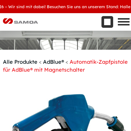
Was wir bieten
Wir sind mit dabei! Besuchen Sie uns an unserem Stand: Halle 8, 
Aktuelles
Unternehmen
Kontakt
Handelspartner werden
Alle Produkte
<
AdBlue®
<
Automatik-Zapfpistole
für AdBlue® mit Magnetschalter