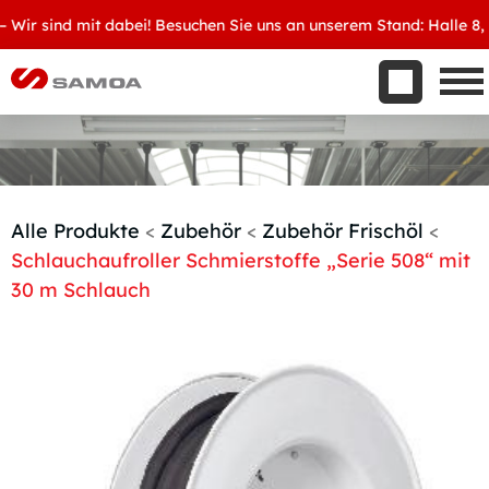
Was wir bieten
ir sind mit dabei! Besuchen Sie uns an unserem Stand: Halle 8, D3
Aktuelles
Unternehmen
Kontakt
Handelspartner werden
Alle Produkte
<
Zubehör
<
Zubehör Frischöl
<
Schlauchaufroller Schmierstoffe „Serie 508“ mit
30 m Schlauch