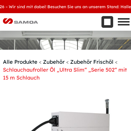
Was wir bieten
 Wir sind mit dabei! Besuchen Sie uns an unserem Stand: Halle 8, 
Aktuelles
Unternehmen
Kontakt
Handelspartner werden
Alle Produkte
<
Zubehör
<
Zubehör Frischöl
<
Schlauchaufroller Öl „Ultra Slim“ „Serie 502“ mit
15 m Schlauch