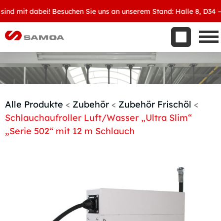
Was wir bieten
nd mit dabei! Besuchen Sie uns an unserem Stand: Halle 8, D34 – W
Aktuelles
Unternehmen
Kontakt
Handelspartner werden
Alle Produkte
<
Zubehör
<
Zubehör Frischöl
<
Schlauchaufroller Luft/Wasser „Ultra Slim“
„Serie 502“ mit 12 m Schlauch