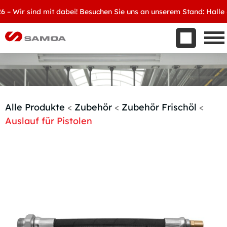
Was wir bieten
Wir sind mit dabei! Besuchen Sie uns an unserem Stand: Halle 8, D
Aktuelles
Unternehmen
Kontakt
Handelspartner werden
Alle Produkte
<
Zubehör
<
Zubehör Frischöl
<
Auslauf für Pistolen