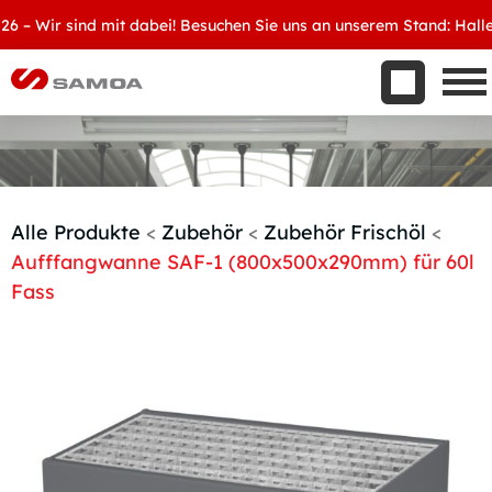
Was wir bieten
 Wir sind mit dabei! Besuchen Sie uns an unserem Stand: Halle 8, 
Aktuelles
Unternehmen
Kontakt
Handelspartner werden
Alle Produkte
<
Zubehör
<
Zubehör Frischöl
<
Aufffangwanne SAF-1 (800x500x290mm) für 60l
Fass