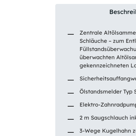
Beschre
Zentrale Altölsammels
Schläuche – zum Ent
Füllstandsüberwachu
überwachten Altölsa
gekennzeichneten La
Sicherheitsauffangwa
Ölstandsmelder Typ 
Elektro-Zahnradpump
2 m Saugschlauch in
3-Wege Kugelhahn zu