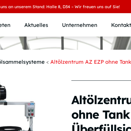
 unserem Stand: Halle 8, D34 – Wir freuen uns auf Sie!
eten
Aktuelles
Unternehmen
Kontak
Produktübersicht
Wer wir sind
Produktkategorie
SAMOA Gruppe
ölsammelsysteme
<
Altölzentrum AZ EZP ohne Tank
Anwendungen
Karriere
Branchen und Märkte
Downloads
Individuallösungen
Altölzent
ohne Tank
Überfüllsi