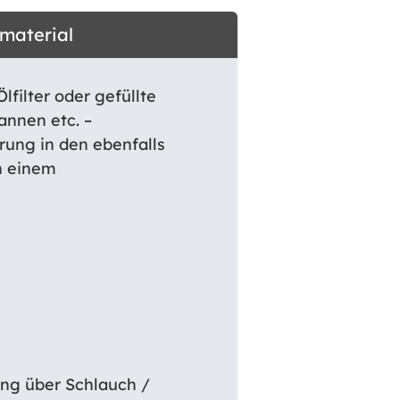
dmaterial
lfilter oder gefüllte
nnen etc. –
ung in den ebenfalls
h einem
ng über Schlauch /