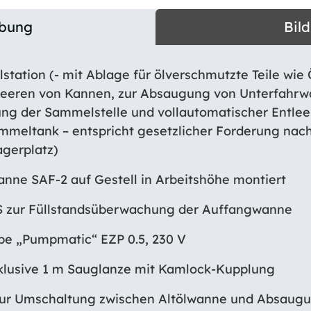
ibung
Bil
tation (- mit Ablage für ölverschmutzte Teile wie Ö
leeren von Kannen, zur Absaugung von Unterfahrwa
ng der Sammelstelle und vollautomatischer Entleer
mmeltank – entspricht gesetzlicher Forderung nac
gerplatz)
nne SAF-2 auf Gestell in Arbeitshöhe montiert
S zur Füllstandsüberwachung der Auffangwanne
e „Pumpmatic“ EZP 0.5, 230 V
klusive 1 m Sauglanze mit Kamlock-Kupplung
r Umschaltung zwischen Altölwanne und Absaugu