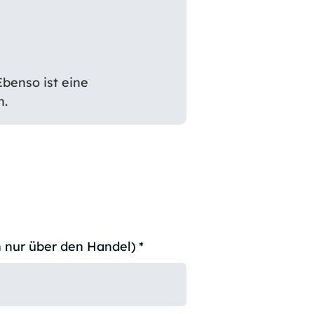
benso ist eine
h.
 nur über den Handel)
*