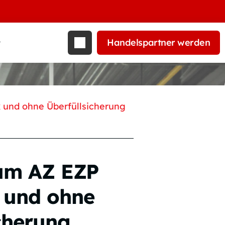
Handelspartner werden
t
 und ohne Überfüllsicherung
rum AZ EZP
 und ohne
cherung