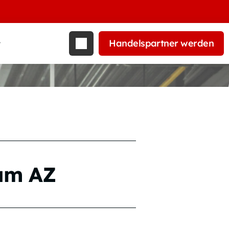
Handelspartner werden
t
rum AZ