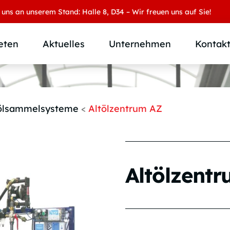
unserem Stand: Halle 8, D34 – Wir freuen uns auf Sie!
eten
Aktuelles
Unternehmen
Kontak
Produktübersicht
Wer wir sind
Produktkategorie
SAMOA Gruppe
ölsammelsysteme
<
Altölzentrum AZ
Anwendungen
Karriere
Branchen und Märkte
Downloads
Individuallösungen
Altölzent