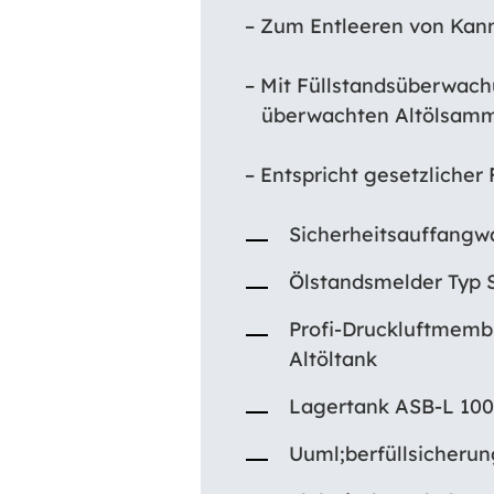
– Zum Entleeren von Kan
– Mit Füllstandsüberwach
überwachten Altölsamm
– Entspricht gesetzliche
Sicherheitsauffangwa
Ölstandsmelder Typ 
Profi-Druckluftmemb
Altöltank
Lagertank ASB-L 100
Uuml;berfüllsicheru