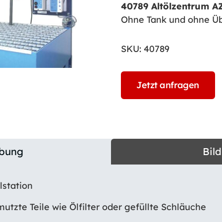
40789 Altölzentrum A
Ohne Tank und ohne Üb
SKU:
40789
Jetzt anfragen
ibung
Bil
lstation
utzte Teile wie Ölfilter oder gefüllte Schläuche