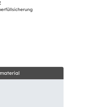
Z
erfüllsicherung
dmaterial