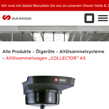
Was wir bieten
r sind mit dabei! Besuchen Sie uns an unserem Stand: Halle 8, D34
Aktuelles
Unternehmen
Kontakt
Handelspartner werden
Alle Produkte
<
Ölgeräte
<
Altölsammelsysteme
<
Altölsammelwagen „COLLECTOR“ AS