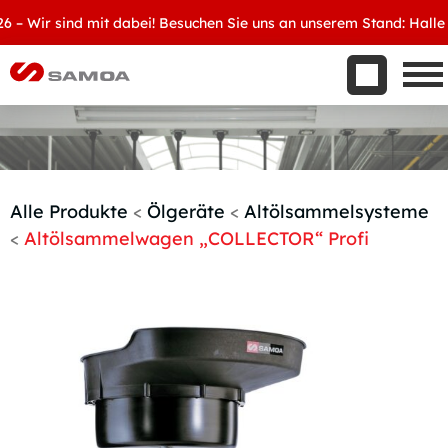
Was wir bieten
Wir sind mit dabei! Besuchen Sie uns an unserem Stand: Halle 8, D
Aktuelles
Unternehmen
Kontakt
Handelspartner werden
Alle Produkte
<
Ölgeräte
<
Altölsammelsysteme
<
Altölsammelwagen „COLLECTOR“ Profi