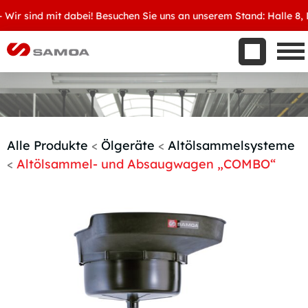
Was wir bieten
r sind mit dabei! Besuchen Sie uns an unserem Stand: Halle 8, D3
Aktuelles
Unternehmen
Kontakt
Handelspartner werden
Alle Produkte
<
Ölgeräte
<
Altölsammelsysteme
<
Altölsammel- und Absaugwagen „COMBO“