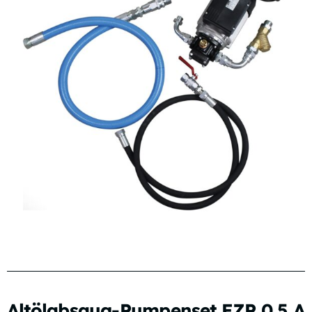
Altölabsaug-Pumpenset EZP 0.5 A