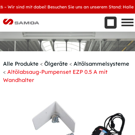
Was wir bieten
Wir sind mit dabei! Besuchen Sie uns an unserem Stand: Halle 8, 
Aktuelles
Unternehmen
Kontakt
Handelspartner werden
Alle Produkte
<
Ölgeräte
<
Altölsammelsysteme
<
Altölabsaug-Pumpenset EZP 0.5 A mit
Wandhalter