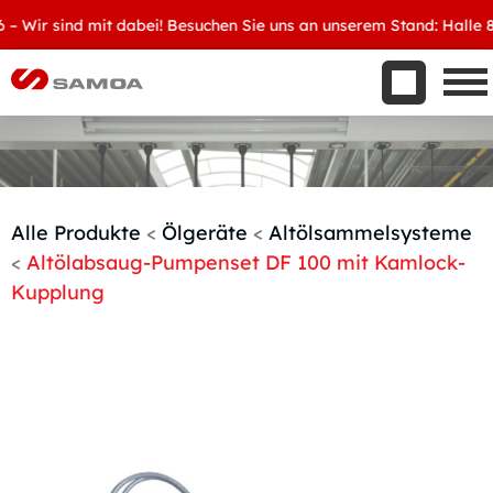
Was wir bieten
ir sind mit dabei! Besuchen Sie uns an unserem Stand: Halle 8, D3
Aktuelles
Unternehmen
Kontakt
Handelspartner werden
Alle Produkte
<
Ölgeräte
<
Altölsammelsysteme
<
Altölabsaug-Pumpenset DF 100 mit Kamlock-
Kupplung