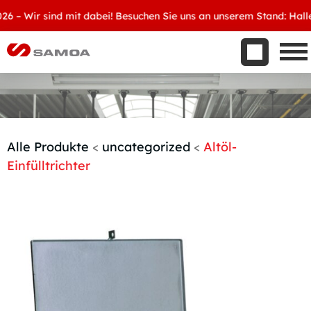
Was wir bieten
 Wir sind mit dabei! Besuchen Sie uns an unserem Stand: Halle 8,
Aktuelles
Unternehmen
Kontakt
Handelspartner werden
Alle Produkte
<
uncategorized
<
Altöl-
Einfülltrichter