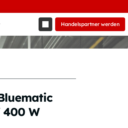
Handelspartner werden
t
Bluematic
V 400 W