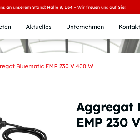
unserem Stand: Halle 8, D34 – Wir freuen uns auf Sie!
eten
Aktuelles
Unternehmen
Kontak
Produktübersicht
Wer wir sind
Produktkategorie
SAMOA Gruppe
regat Bluematic EMP 230 V 400 W
Anwendungen
Karriere
Branchen und Märkte
Downloads
Individuallösungen
Aggregat 
EMP 230 