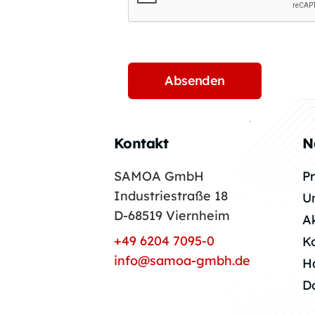
Kontakt
N
SAMOA GmbH
P
Industriestraße 18
U
D-68519 Viernheim
A
+49 6204 7095-0
K
info@samoa-gmbh.de
H
D