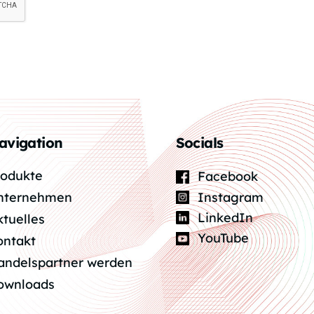
avigation
Socials
rodukte
Facebook
Instagram
nternehmen
LinkedIn
ktuelles
YouTube
ontakt
andelspartner werden
ownloads