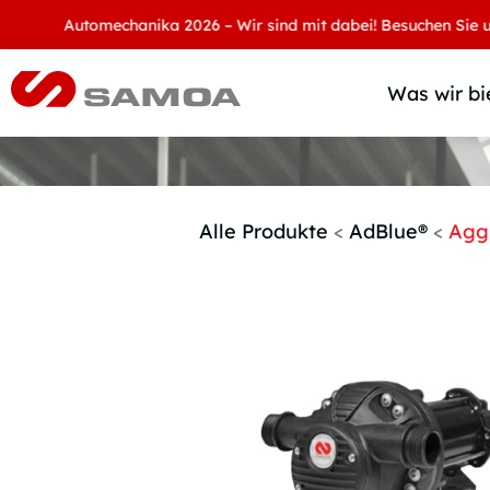
Automechanika 2026 – Wir sind mit dabei! Besuchen Sie uns an 
Was wir bi
Alle Produkte
<
AdBlue®
<
Agg