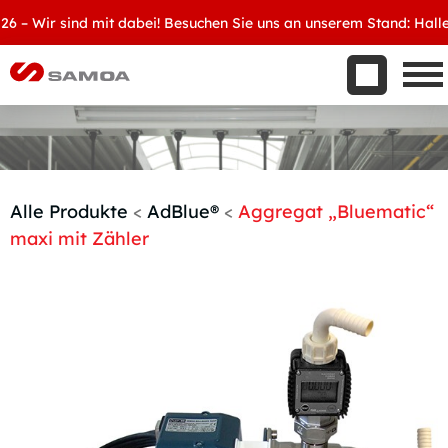
Was wir bieten
 Wir sind mit dabei! Besuchen Sie uns an unserem Stand: Halle 8, 
Aktuelles
Unternehmen
Kontakt
Handelspartner werden
Alle Produkte
<
AdBlue®
<
Aggregat „Bluematic“
maxi mit Zähler