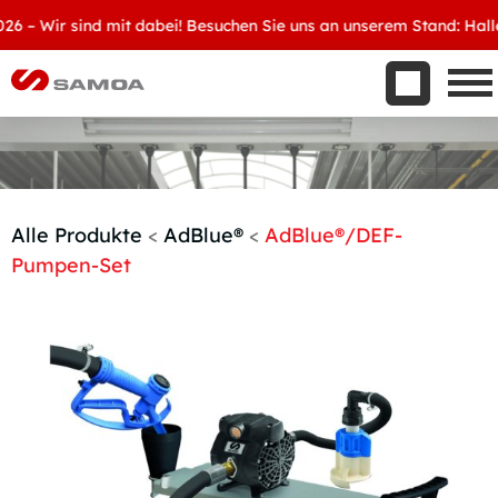
Was wir bieten
 Wir sind mit dabei! Besuchen Sie uns an unserem Stand: Halle 8,
Aktuelles
Unternehmen
Kontakt
Handelspartner werden
Alle Produkte
<
AdBlue®
<
AdBlue®/DEF-
Pumpen-Set