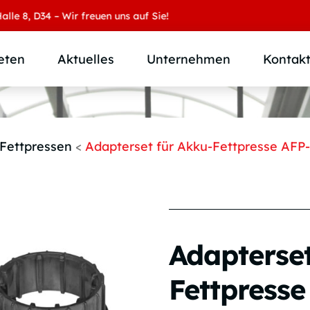
8, D34 – Wir freuen uns auf Sie!
eten
Aktuelles
Unternehmen
Kontak
Produktübersicht
Wer wir sind
Produktkategorie
SAMOA Gruppe
Fettpressen
<
Adapterset für Akku-Fettpresse AFP-
Anwendungen
Karriere
Branchen und Märkte
Downloads
Individuallösungen
Adapterset
Fettpress