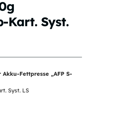
00g
-Kart. Syst.
r Akku-Fettpresse „AFP S-
t. Syst. LS