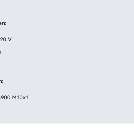
en:
20 V
n
n:
r.900 M10x1