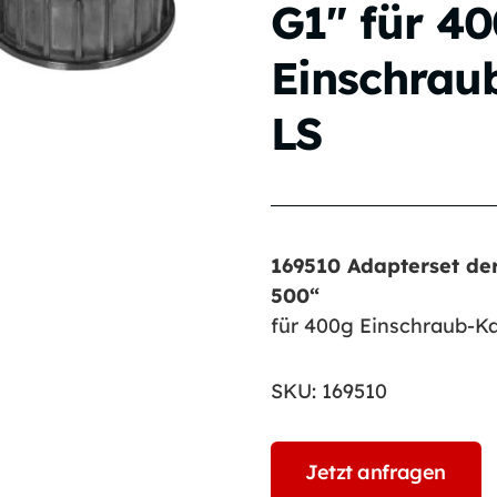
G1″ für 4
Einschraub
LS
169510 Adapterset de
500“
für 400g Einschraub-Kar
SKU:
169510
Jetzt anfragen