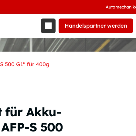
Automechanika 2026
Handelspartner werden
t
S 500 G1″ für 400g
 für Akku-
e AFP-S 500