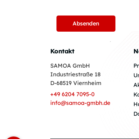
Kontakt
N
SAMOA GmbH
P
Industriestraße 18
U
D-68519 Viernheim
A
+49 6204 7095-0
K
info@samoa-gmbh.de
H
D