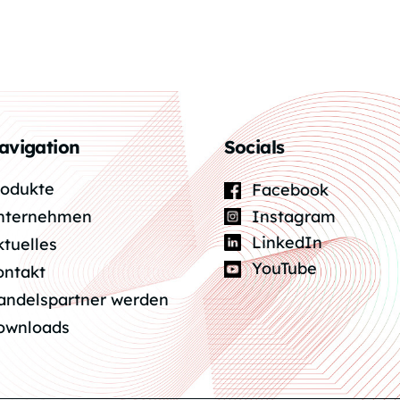
avigation
Socials
rodukte
Facebook
Instagram
nternehmen
LinkedIn
ktuelles
YouTube
ontakt
andelspartner werden
ownloads