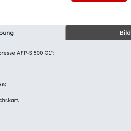
ibung
Bil
presse AFP-S 500 G1″:
en:
hr.kart.