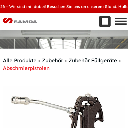
Was wir bieten
 Wir sind mit dabei! Besuchen Sie uns an unserem Stand: Halle 8, 
Aktuelles
Unternehmen
Kontakt
Handelspartner werden
Alle Produkte
<
Zubehör
<
Zubehör Füllgeräte
<
Abschmierpistolen